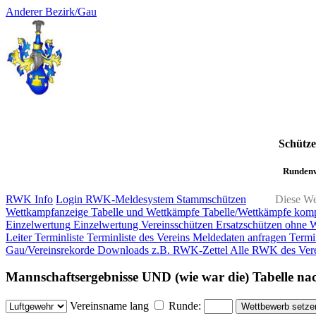
Anderer Bezirk/Gau
Schütz
Rundenw
RWK Info
Login RWK-Meldesystem
Stammschützen
Diese We
Wettkampfanzeige
Tabelle und Wettkämpfe
Tabelle/Wettkämpfe kom
Einzelwertung
Einzelwertung Vereinsschützen
Ersatzschützen ohne 
Leiter
Terminliste
Terminliste des Vereins
Meldedaten anfragen
Termi
Gau/Vereinsrekorde
Downloads z.B. RWK-Zettel
Alle RWK des Vere
Mannschaftsergebnisse UND (wie war die) Tabelle n
Vereinsname lang
Runde: