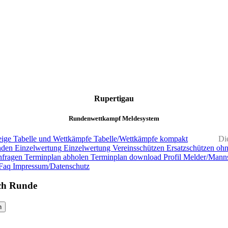
Rupertigau
Rundenwettkampf Meldesystem
ige
Tabelle und Wettkämpfe
Tabelle/Wettkämpfe kompakt
Di
nden
Einzelwertung
Einzelwertung Vereinsschützen
Ersatzschützen oh
nfragen
Terminplan abholen
Terminplan download
Profil Melder/Manns
Faq
Impressum/Datenschutz
ach Runde