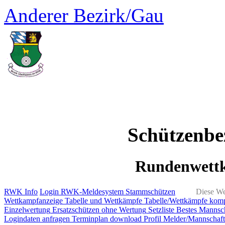
Anderer Bezirk/Gau
Schützenbe
Rundenwett
RWK Info
Login RWK-Meldesystem
Stammschützen
Diese We
Wettkampfanzeige
Tabelle und Wettkämpfe
Tabelle/Wettkämpfe kom
Einzelwertung
Ersatzschützen ohne Wertung
Setzliste
Bestes Mannsch
Logindaten anfragen
Terminplan download
Profil Melder/Mannschaft