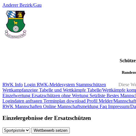
Anderer Bezirk/Gau
Schütze
Rundenw
RWK Info
Login RWK-Meldesystem
Stammschützen
Diese We
Wettkampfanzeige
Tabelle und Wettkämpfe
Tabelle/Wettkämpfe kom
Einzelwertung
Ersatzschützen ohne Wertung
Setzliste
Bestes Mannsch
Logindaten anfragen
Terminplan download
Profil Melder/Mannschaft
RWK Mannschaften
Online Mannschaftsmeldung
Faq
Impressum/Dat
Einzelergebnisse der Ersatzschützen