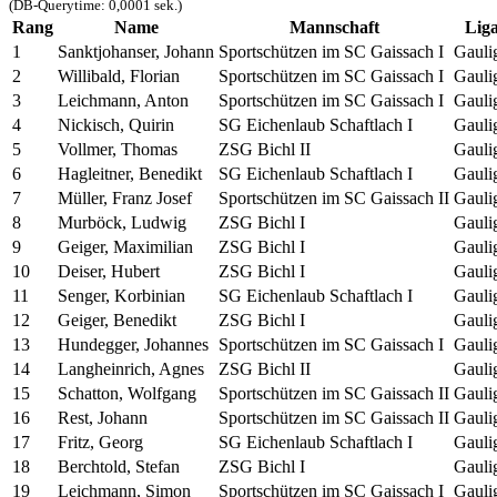
(DB-Querytime: 0,0001 sek.)
Rang
Name
Mannschaft
Lig
1
Sanktjohanser, Johann
Sportschützen im SC Gaissach I
Gauli
2
Willibald, Florian
Sportschützen im SC Gaissach I
Gauli
3
Leichmann, Anton
Sportschützen im SC Gaissach I
Gauli
4
Nickisch, Quirin
SG Eichenlaub Schaftlach I
Gauli
5
Vollmer, Thomas
ZSG Bichl II
Gauli
6
Hagleitner, Benedikt
SG Eichenlaub Schaftlach I
Gauli
7
Müller, Franz Josef
Sportschützen im SC Gaissach II
Gauli
8
Murböck, Ludwig
ZSG Bichl I
Gauli
9
Geiger, Maximilian
ZSG Bichl I
Gauli
10
Deiser, Hubert
ZSG Bichl I
Gauli
11
Senger, Korbinian
SG Eichenlaub Schaftlach I
Gauli
12
Geiger, Benedikt
ZSG Bichl I
Gauli
13
Hundegger, Johannes
Sportschützen im SC Gaissach I
Gauli
14
Langheinrich, Agnes
ZSG Bichl II
Gauli
15
Schatton, Wolfgang
Sportschützen im SC Gaissach II
Gauli
16
Rest, Johann
Sportschützen im SC Gaissach II
Gauli
17
Fritz, Georg
SG Eichenlaub Schaftlach I
Gauli
18
Berchtold, Stefan
ZSG Bichl I
Gauli
19
Leichmann, Simon
Sportschützen im SC Gaissach I
Gauli