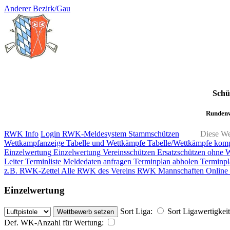
Anderer Bezirk/Gau
Schü
Rundenw
RWK Info
Login RWK-Meldesystem
Stammschützen
Diese We
Wettkampfanzeige
Tabelle und Wettkämpfe
Tabelle/Wettkämpfe kom
Einzelwertung
Einzelwertung Vereinsschützen
Ersatzschützen ohne 
Leiter
Terminliste
Meldedaten anfragen
Terminplan abholen
Terminpl
z.B. RWK-Zettel
Alle RWK des Vereins
RWK Mannschaften
Online
Einzelwertung
Sort Liga:
Sort Ligawertigkeit
Def. WK-Anzahl für Wertung: