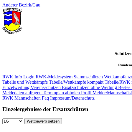
Anderer Bezirk/Gau
Schütze
Rundenw
RWK Info
Login RWK-Meldesystem
Stammschützen
Wettkampfanze
Tabelle und Wettkämpfe
Tabelle/Wettkämpfe kompakt
Tabelle/RWK 
Einzelwertung Vereinsschützen
Ersatzschützen ohne Wertung
Bestes 
Meldedaten anfragen
Terminplan abholen
Profil Melder/Mannschaftsf
RWK Mannschaften
Faq
Impressum/Datenschutz
Einzelergebnisse der Ersatzschützen