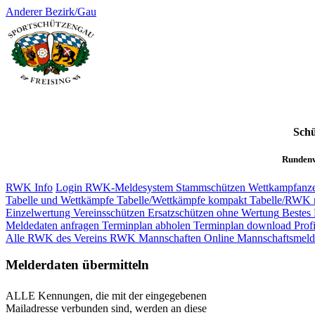
Anderer Bezirk/Gau
Schü
Rundenw
RWK Info
Login RWK-Meldesystem
Stammschützen
Wettkampfanze
Tabelle und Wettkämpfe
Tabelle/Wettkämpfe kompakt
Tabelle/RWK 
Einzelwertung Vereinsschützen
Ersatzschützen ohne Wertung
Bestes 
Meldedaten anfragen
Terminplan abholen
Terminplan download
Profi
Alle RWK des Vereins
RWK Mannschaften
Online Mannschaftsmel
Melderdaten übermitteln
ALLE Kennungen, die mit der eingegebenen
Mailadresse verbunden sind, werden an diese