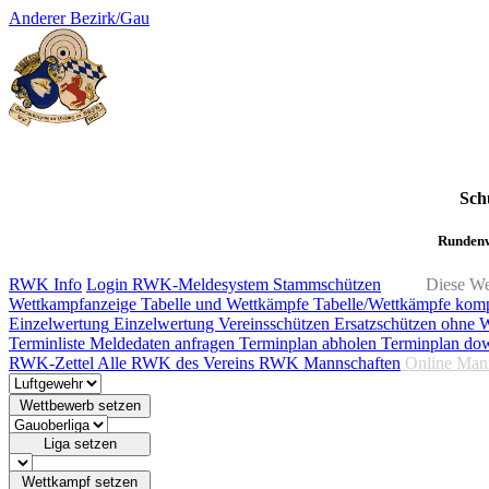
Anderer Bezirk/Gau
Sch
Rundenw
RWK Info
Login RWK-Meldesystem
Stammschützen
Diese We
Wettkampfanzeige
Tabelle und Wettkämpfe
Tabelle/Wettkämpfe kom
Einzelwertung
Einzelwertung Vereinsschützen
Ersatzschützen ohne 
Terminliste
Meldedaten anfragen
Terminplan abholen
Terminplan do
RWK-Zettel
Alle RWK des Vereins
RWK Mannschaften
Online Man