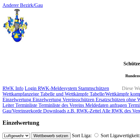
Anderer Bezirk/Gau
Schütz
Rundenw
RWK Info
Login RWK-Meldesystem
Stammschützen
Diese We
Wettkampfanzeige
Tabelle und Wettkämpfe
Tabelle/Wettkämpfe kom
Einzelwertung
Einzelwertung Vereinsschützen
Ersatzschützen ohne 
Leiter
Terminliste
Terminliste des Vereins
Meldedaten anfragen
Termi
Gau/Vereinsrekorde
Downloads z.B. RWK-Zettel
Alle RWK des Vere
Einzelwertung
Sort Liga:
Sort Ligawertigkeit: