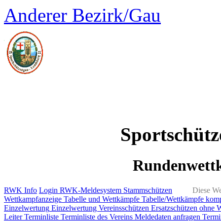
Anderer Bezirk/Gau
Sportschüt
Rundenwett
RWK Info
Login RWK-Meldesystem
Stammschützen
Diese We
Wettkampfanzeige
Tabelle und Wettkämpfe
Tabelle/Wettkämpfe kom
Einzelwertung
Einzelwertung Vereinsschützen
Ersatzschützen ohne 
Leiter
Terminliste
Terminliste des Vereins
Meldedaten anfragen
Termi