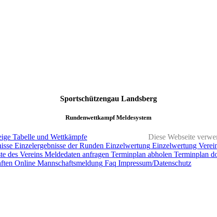
Sportschützengau Landsberg
Rundenwettkampf Meldesystem
ige
Tabelle und Wettkämpfe
Diese Webseite verwen
isse
Einzelergebnisse der Runden
Einzelwertung
Einzelwertung Verei
te des Vereins
Meldedaten anfragen
Terminplan abholen
Terminplan d
ften
Online Mannschaftsmeldung
Faq
Impressum/Datenschutz