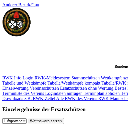
Anderer Bezirk/Gau
Rundenw
RWK Info
Login RWK-Meldesystem
Stammschützen
Wettkampfanze
Tabelle und Wettkämpfe
Tabelle/Wettkämpfe kompakt
Tabelle/RWK 
Einzelwertung Vereinsschützen
Ersatzschützen ohne Wertung
Bestes 
Terminliste des Vereins
Logindaten anfragen
Terminplan abholen
Ter
Downloads z.B. RWK-Zettel
Alle RWK des Vereins
RWK Mannscha
Einzelergebnisse der Ersatzschützen