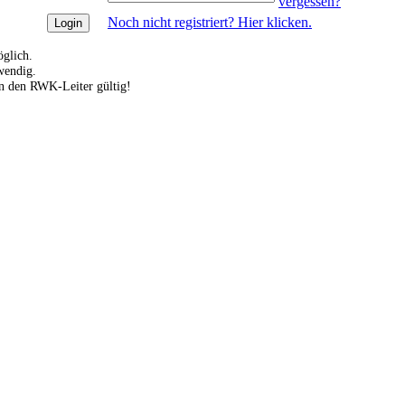
vergessen?
Noch nicht registriert? Hier klicken.
glich.
wendig.
an den RWK-Leiter gültig!