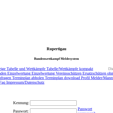
Rupertigau
Rundenwettkampf Meldesystem
ige
Tabelle und Wettkämpfe
Tabelle/Wettkämpfe kompakt
Di
nden
Einzelwertung
Einzelwertung Vereinsschützen
Ersatzschützen oh
nfragen
Terminplan abholen
Terminplan download
Profil Melder/Manns
Faq
Impressum/Datenschutz
Kennung:
Passwort
Passwort: