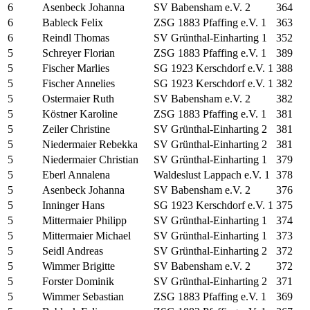
6
Asenbeck Johanna
SV Babensham e.V. 2
364
6
Bableck Felix
ZSG 1883 Pfaffing e.V. 1
363
6
Reindl Thomas
SV Grünthal-Einharting 1
352
5
Schreyer Florian
ZSG 1883 Pfaffing e.V. 1
389
5
Fischer Marlies
SG 1923 Kerschdorf e.V. 1
388
5
Fischer Annelies
SG 1923 Kerschdorf e.V. 1
382
5
Ostermaier Ruth
SV Babensham e.V. 2
382
5
Köstner Karoline
ZSG 1883 Pfaffing e.V. 1
381
5
Zeiler Christine
SV Grünthal-Einharting 2
381
5
Niedermaier Rebekka
SV Grünthal-Einharting 2
381
5
Niedermaier Christian
SV Grünthal-Einharting 1
379
5
Eberl Annalena
Waldeslust Lappach e.V. 1
378
5
Asenbeck Johanna
SV Babensham e.V. 2
376
5
Inninger Hans
SG 1923 Kerschdorf e.V. 1
375
5
Mittermaier Philipp
SV Grünthal-Einharting 1
374
5
Mittermaier Michael
SV Grünthal-Einharting 1
373
5
Seidl Andreas
SV Grünthal-Einharting 2
372
5
Wimmer Brigitte
SV Babensham e.V. 2
372
5
Forster Dominik
SV Grünthal-Einharting 2
371
5
Wimmer Sebastian
ZSG 1883 Pfaffing e.V. 1
369