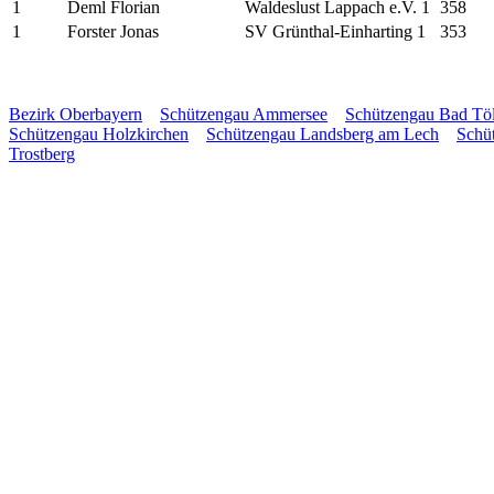
1
Deml Florian
Waldeslust Lappach e.V. 1
358
1
Forster Jonas
SV Grünthal-Einharting 1
353
Bezirk Oberbayern
Schützengau Ammersee
Schützengau Bad Tö
Schützengau Holzkirchen
Schützengau Landsberg am Lech
Schü
Trostberg