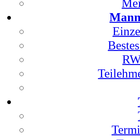
Mei
Manns
Einze
Bestes
RWK
Teilehm
Term