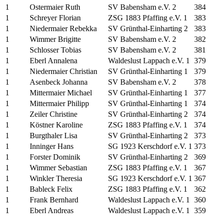
1
Ostermaier Ruth
SV Babensham e.V. 2
384
1
Schreyer Florian
ZSG 1883 Pfaffing e.V. 1
383
1
Niedermaier Rebekka
SV Grünthal-Einharting 2
383
1
Wimmer Brigitte
SV Babensham e.V. 2
382
1
Schlosser Tobias
SV Babensham e.V. 2
381
1
Eberl Annalena
Waldeslust Lappach e.V. 1
379
1
Niedermaier Christian
SV Grünthal-Einharting 1
379
1
Asenbeck Johanna
SV Babensham e.V. 2
378
1
Mittermaier Michael
SV Grünthal-Einharting 1
377
1
Mittermaier Philipp
SV Grünthal-Einharting 1
374
1
Zeiler Christine
SV Grünthal-Einharting 2
374
1
Köstner Karoline
ZSG 1883 Pfaffing e.V. 1
374
1
Burgthaler Lisa
SV Grünthal-Einharting 2
373
1
Inninger Hans
SG 1923 Kerschdorf e.V. 1
373
1
Forster Dominik
SV Grünthal-Einharting 2
369
1
Wimmer Sebastian
ZSG 1883 Pfaffing e.V. 1
367
1
Winkler Theresia
SG 1923 Kerschdorf e.V. 1
367
1
Bableck Felix
ZSG 1883 Pfaffing e.V. 1
362
1
Frank Bernhard
Waldeslust Lappach e.V. 1
360
1
Eberl Andreas
Waldeslust Lappach e.V. 1
359