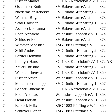
7
Fischer Marlies
SG 1923 Kerschdorf e.V. 1
383
7
Ostermaier Ruth
SV Babensham e.V. 2
382
7
Niedermaier Rebekka
SV Grünthal-Einharting 2
382
7
Wimmer Brigitte
SV Babensham e.V. 2
378
7
Seidl Christian
SV Grünthal-Einharting 1
378
7
Asenbeck Johanna
SV Babensham e.V. 2
377
7
Eberl Annalena
Waldeslust Lappach e.V. 1
374
7
Schlosser Florian
SV Babensham e.V. 2
373
7
Wimmer Sebastian
ZSG 1883 Pfaffing e.V. 1
372
7
Seidl Andreas
SV Grünthal-Einharting 2
372
7
Forster Dominik
SV Grünthal-Einharting 2
372
7
Inninger Hans
SG 1923 Kerschdorf e.V. 1
372 A
7
Zeiler Christine
SV Grünthal-Einharting 2
371
7
Winkler Theresia
SG 1923 Kerschdorf e.V. 1
369
7
Fischer Anton
Waldeslust Lappach e.V. 1
368
7
Mittermaier Philipp
SV Grünthal-Einharting 1
367
7
Bacher Annemarie
SG 1923 Kerschdorf e.V. 1
367
7
Eberl Andreas
Waldeslust Lappach e.V. 1
363
7
Deml Florian
Waldeslust Lappach e.V. 1
360
7
Bableck Felix
ZSG 1883 Pfaffing e.V. 1
360
6
Schreyer Florian
ZSG 1883 Pfaffing e.V. 1
388