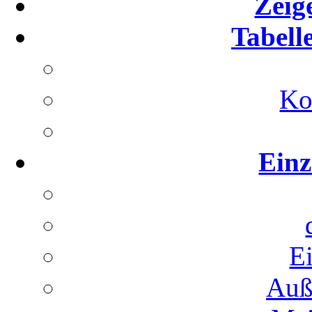
Zeig
Tabell
Ko
Einz
E
Auß