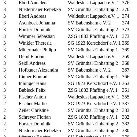
3
Eberl Annalena
Waldeslust Lappach e.V. 1
376
3
Niedermaier Rebekka
SV Grünthal-Einharting 2
376
3
Eberl Andreas
Waldeslust Lappach e.V. 1
374
3
Asenbeck Johanna
SV Babensham e.V. 2
374
3
Forster Dominik
SV Grünthal-Einharting 2
373
3
Wimmer Sebastian
ZSG 1883 Pfaffing e.V. 1
373
3
Winkler Theresia
SG 1923 Kerschdorf e.V. 1
369
3
Mittermaier Philipp
SV Grünthal-Einharting 1
369
3
Deml Florian
Waldeslust Lappach e.V. 1
369
3
Seidl Andreas
SV Grünthal-Einharting 2
368
3
Hofbauer Alexandra
SV Babensham e.V. 2
367
3
Linner Konrad
SV Grünthal-Einharting 1
366
3
Inninger Hans
SG 1923 Kerschdorf e.V. 1
363
3
Bableck Felix
ZSG 1883 Pfaffing e.V. 1
361
3
Fischer Anton
Waldeslust Lappach e.V. 1
355
2
Fischer Marlies
SG 1923 Kerschdorf e.V. 1
387
2
Zeiler Christine
SV Grünthal-Einharting 2
383
2
Schreyer Florian
ZSG 1883 Pfaffing e.V. 1
382
2
Forster Dominik
SV Grünthal-Einharting 2
382
2
Niedermaier Rebekka
SV Grünthal-Einharting 2
380