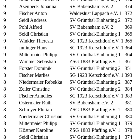
9
Asenbeck Johanna
SV Babensham e.V. 2
374
9
Fischer Anton
Waldeslust Lappach e.V. 1
372
9
Seidl Andreas
SV Grünthal-Einharting 2
372
9
Pohl Alfred
SV Babensham e.V. 2
369
9
Seidl Christian
SV Grünthal-Einharting 1
365
9
Winkler Theresia
SG 1923 Kerschdorf e.V. 1
365
9
Inninger Hans
SG 1923 Kerschdorf e.V. 1
364
9
Mittermaier Philipp
SV Grünthal-Einharting 1
364
9
Wimmer Sebastian
ZSG 1883 Pfaffing e.V. 1
361
9
Forster Dominik
SV Grünthal-Einharting 2
351
8
Fischer Marlies
SG 1923 Kerschdorf e.V. 1
393
8
Niedermaier Rebekka
SV Grünthal-Einharting 2
387
8
Zeiler Christine
SV Grünthal-Einharting 2
384
8
Fischer Annelies
SG 1923 Kerschdorf e.V. 1
383
8
Ostermaier Ruth
SV Babensham e.V. 2
381
8
Schreyer Florian
ZSG 1883 Pfaffing e.V. 1
380
8
Niedermaier Christian
SV Grünthal-Einharting 1
380
8
Mittermaier Philipp
SV Grünthal-Einharting 1
379
8
Köstner Karoline
ZSG 1883 Pfaffing e.V. 1
378
8
Seidl Christian
SV Grünthal-Einharting 1
374