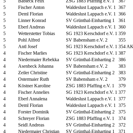
5
Bableck Felix
ZSG 1883 Pfaffing e.V. 1
367
5
Fischer Anton
Waldeslust Lappach e.V. 1
367
5
Deml Florian
Waldeslust Lappach e.V. 1
366
5
Linner Konrad
SV Grünthal-Einharting 1
361
5
Eberl Andreas
Waldeslust Lappach e.V. 1
360
5
Wetterstetter Tobias
SG 1923 Kerschdorf e.V. 1
359
5
Pohl Alfred
SV Babensham e.V. 2
355
5
Antl Josef
SG 1923 Kerschdorf e.V. 1
354 A
4
Fischer Marlies
SG 1923 Kerschdorf e.V. 1
387
4
Niedermaier Rebekka
SV Grünthal-Einharting 2
386
4
Asenbeck Johanna
SV Babensham e.V. 2
383
4
Zeiler Christine
SV Grünthal-Einharting 2
383
4
Ostermaier Ruth
SV Babensham e.V. 2
379
4
Köstner Karoline
ZSG 1883 Pfaffing e.V. 1
379
4
Fischer Annelies
SG 1923 Kerschdorf e.V. 1
377
4
Eberl Annalena
Waldeslust Lappach e.V. 1
377
4
Deml Florian
Waldeslust Lappach e.V. 1
375
4
Forster Dominik
SV Grünthal-Einharting 2
375
4
Schreyer Florian
ZSG 1883 Pfaffing e.V. 1
374
4
Seidl Andreas
SV Grünthal-Einharting 2
372
4
Niedermaier Christian
SV Grünthal-Einharting 1
371