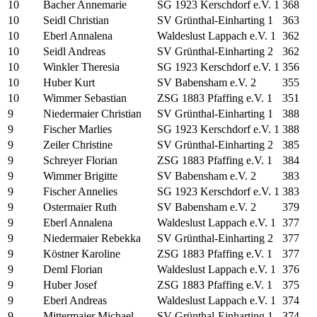
10
Bacher Annemarie
SG 1923 Kerschdorf e.V. 1
368
10
Seidl Christian
SV Grünthal-Einharting 1
363
10
Eberl Annalena
Waldeslust Lappach e.V. 1
362
10
Seidl Andreas
SV Grünthal-Einharting 2
362
10
Winkler Theresia
SG 1923 Kerschdorf e.V. 1
356
10
Huber Kurt
SV Babensham e.V. 2
355
10
Wimmer Sebastian
ZSG 1883 Pfaffing e.V. 1
351
9
Niedermaier Christian
SV Grünthal-Einharting 1
388
9
Fischer Marlies
SG 1923 Kerschdorf e.V. 1
388
9
Zeiler Christine
SV Grünthal-Einharting 2
385
9
Schreyer Florian
ZSG 1883 Pfaffing e.V. 1
384
9
Wimmer Brigitte
SV Babensham e.V. 2
383
9
Fischer Annelies
SG 1923 Kerschdorf e.V. 1
383
9
Ostermaier Ruth
SV Babensham e.V. 2
379
9
Eberl Annalena
Waldeslust Lappach e.V. 1
377
9
Niedermaier Rebekka
SV Grünthal-Einharting 2
377
9
Köstner Karoline
ZSG 1883 Pfaffing e.V. 1
377
9
Deml Florian
Waldeslust Lappach e.V. 1
376
9
Huber Josef
ZSG 1883 Pfaffing e.V. 1
375
9
Eberl Andreas
Waldeslust Lappach e.V. 1
374
9
Mittermaier Michael
SV Grünthal-Einharting 1
374