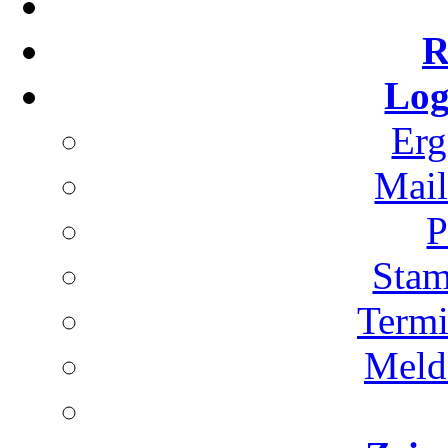
R
Log
Erg
Mai
P
Stam
Term
Meld