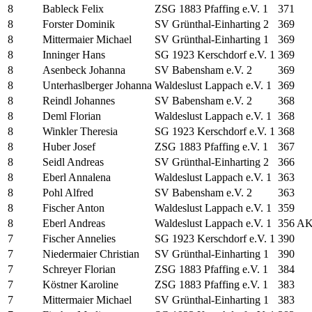
8
Bableck Felix
ZSG 1883 Pfaffing e.V. 1
371
8
Forster Dominik
SV Grünthal-Einharting 2
369
8
Mittermaier Michael
SV Grünthal-Einharting 1
369
8
Inninger Hans
SG 1923 Kerschdorf e.V. 1
369
8
Asenbeck Johanna
SV Babensham e.V. 2
369
8
Unterhaslberger Johanna
Waldeslust Lappach e.V. 1
369
8
Reindl Johannes
SV Babensham e.V. 2
368
8
Deml Florian
Waldeslust Lappach e.V. 1
368
8
Winkler Theresia
SG 1923 Kerschdorf e.V. 1
368
8
Huber Josef
ZSG 1883 Pfaffing e.V. 1
367
8
Seidl Andreas
SV Grünthal-Einharting 2
366
8
Eberl Annalena
Waldeslust Lappach e.V. 1
363
8
Pohl Alfred
SV Babensham e.V. 2
363
8
Fischer Anton
Waldeslust Lappach e.V. 1
359
8
Eberl Andreas
Waldeslust Lappach e.V. 1
356 A
7
Fischer Annelies
SG 1923 Kerschdorf e.V. 1
390
7
Niedermaier Christian
SV Grünthal-Einharting 1
390
7
Schreyer Florian
ZSG 1883 Pfaffing e.V. 1
384
7
Köstner Karoline
ZSG 1883 Pfaffing e.V. 1
383
7
Mittermaier Michael
SV Grünthal-Einharting 1
383