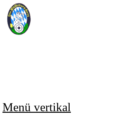
Sportschützengau Wasse
Rundenwettkampf Meldesy
Copyright © 2019 Jürgen Gmell
Menü vertikal