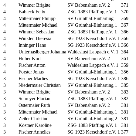
4
Wimmer Brigitte
SV Babensham e.V. 2
371
4
Bableck Felix
ZSG 1883 Pfaffing e.V. 1
370
4
Mittermaier Philipp
SV Grünthal-Einharting 1
369
4
Mittermaier Michael
SV Grünthal-Einharting 1
367
4
Wimmer Sebastian
ZSG 1883 Pfaffing e.V. 1
366
4
Winkler Theresia
SG 1923 Kerschdorf e.V. 1
366
4
Inninger Hans
SG 1923 Kerschdorf e.V. 1
366
4
Unterhaslberger Johanna
Waldeslust Lappach e.V. 1
364
4
Huber Kurt
SV Babensham e.V. 2
361
4
Fischer Anton
Waldeslust Lappach e.V. 1
359
4
Forster Jonas
SV Grünthal-Einharting 1
356
3
Fischer Marlies
SG 1923 Kerschdorf e.V. 1
386
3
Niedermaier Christian
SV Grünthal-Einharting 1
385
3
Wimmer Brigitte
SV Babensham e.V. 2
383
3
Schreyer Florian
ZSG 1883 Pfaffing e.V. 1
382
3
Ostermaier Ruth
SV Babensham e.V. 2
381
3
Mittermaier Michael
SV Grünthal-Einharting 1
381
3
Zeiler Christine
SV Grünthal-Einharting 2
381
3
Köstner Karoline
ZSG 1883 Pfaffing e.V. 1
381
3
Fischer Annelies
SG 1923 Kerschdorf e.V. 1
377