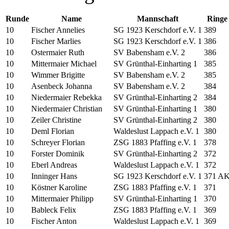
Runde
Name
Mannschaft
Ringe
10
Fischer Annelies
SG 1923 Kerschdorf e.V. 1
389
10
Fischer Marlies
SG 1923 Kerschdorf e.V. 1
386
10
Ostermaier Ruth
SV Babensham e.V. 2
386
10
Mittermaier Michael
SV Grünthal-Einharting 1
385
10
Wimmer Brigitte
SV Babensham e.V. 2
385
10
Asenbeck Johanna
SV Babensham e.V. 2
384
10
Niedermaier Rebekka
SV Grünthal-Einharting 2
384
10
Niedermaier Christian
SV Grünthal-Einharting 1
380
10
Zeiler Christine
SV Grünthal-Einharting 2
380
10
Deml Florian
Waldeslust Lappach e.V. 1
380
10
Schreyer Florian
ZSG 1883 Pfaffing e.V. 1
378
10
Forster Dominik
SV Grünthal-Einharting 2
372
10
Eberl Andreas
Waldeslust Lappach e.V. 1
372
10
Inninger Hans
SG 1923 Kerschdorf e.V. 1
371 A
10
Köstner Karoline
ZSG 1883 Pfaffing e.V. 1
371
10
Mittermaier Philipp
SV Grünthal-Einharting 1
370
10
Bableck Felix
ZSG 1883 Pfaffing e.V. 1
369
10
Fischer Anton
Waldeslust Lappach e.V. 1
369