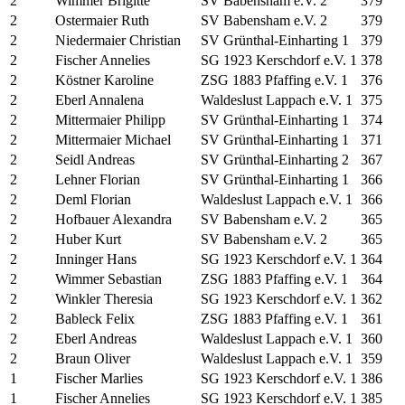
2
Wimmer Brigitte
SV Babensham e.V. 2
379
2
Ostermaier Ruth
SV Babensham e.V. 2
379
2
Niedermaier Christian
SV Grünthal-Einharting 1
379
2
Fischer Annelies
SG 1923 Kerschdorf e.V. 1
378
2
Köstner Karoline
ZSG 1883 Pfaffing e.V. 1
376
2
Eberl Annalena
Waldeslust Lappach e.V. 1
375
2
Mittermaier Philipp
SV Grünthal-Einharting 1
374
2
Mittermaier Michael
SV Grünthal-Einharting 1
371
2
Seidl Andreas
SV Grünthal-Einharting 2
367
2
Lehner Florian
SV Grünthal-Einharting 1
366
2
Deml Florian
Waldeslust Lappach e.V. 1
366
2
Hofbauer Alexandra
SV Babensham e.V. 2
365
2
Huber Kurt
SV Babensham e.V. 2
365
2
Inninger Hans
SG 1923 Kerschdorf e.V. 1
364
2
Wimmer Sebastian
ZSG 1883 Pfaffing e.V. 1
364
2
Winkler Theresia
SG 1923 Kerschdorf e.V. 1
362
2
Bableck Felix
ZSG 1883 Pfaffing e.V. 1
361
2
Eberl Andreas
Waldeslust Lappach e.V. 1
360
2
Braun Oliver
Waldeslust Lappach e.V. 1
359
1
Fischer Marlies
SG 1923 Kerschdorf e.V. 1
386
1
Fischer Annelies
SG 1923 Kerschdorf e.V. 1
385