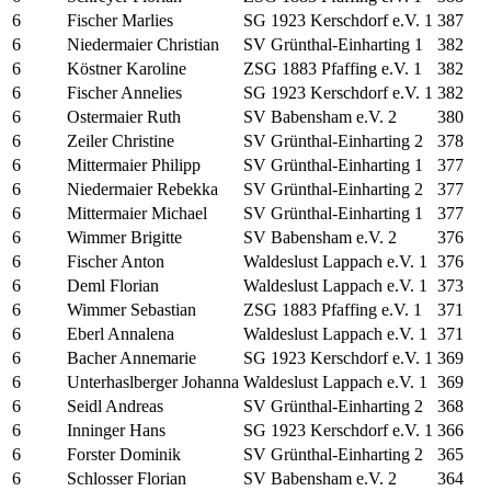
6
Fischer Marlies
SG 1923 Kerschdorf e.V. 1
387
6
Niedermaier Christian
SV Grünthal-Einharting 1
382
6
Köstner Karoline
ZSG 1883 Pfaffing e.V. 1
382
6
Fischer Annelies
SG 1923 Kerschdorf e.V. 1
382
6
Ostermaier Ruth
SV Babensham e.V. 2
380
6
Zeiler Christine
SV Grünthal-Einharting 2
378
6
Mittermaier Philipp
SV Grünthal-Einharting 1
377
6
Niedermaier Rebekka
SV Grünthal-Einharting 2
377
6
Mittermaier Michael
SV Grünthal-Einharting 1
377
6
Wimmer Brigitte
SV Babensham e.V. 2
376
6
Fischer Anton
Waldeslust Lappach e.V. 1
376
6
Deml Florian
Waldeslust Lappach e.V. 1
373
6
Wimmer Sebastian
ZSG 1883 Pfaffing e.V. 1
371
6
Eberl Annalena
Waldeslust Lappach e.V. 1
371
6
Bacher Annemarie
SG 1923 Kerschdorf e.V. 1
369
6
Unterhaslberger Johanna
Waldeslust Lappach e.V. 1
369
6
Seidl Andreas
SV Grünthal-Einharting 2
368
6
Inninger Hans
SG 1923 Kerschdorf e.V. 1
366
6
Forster Dominik
SV Grünthal-Einharting 2
365
6
Schlosser Florian
SV Babensham e.V. 2
364